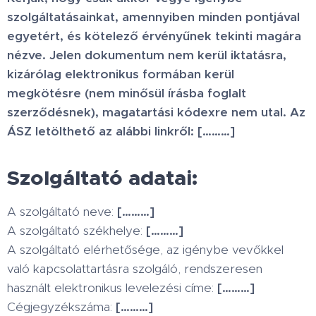
szolgáltatásainkat, amennyiben minden pontjával
egyetért, és kötelező érvényűnek tekinti magára
nézve. Jelen dokumentum nem kerül iktatásra,
kizárólag elektronikus formában kerül
megkötésre (nem minősül írásba foglalt
szerződésnek), magatartási kódexre nem utal. Az
ÁSZ letölthető az alábbi linkről:
[………]
Szolgáltató adatai:
A szolgáltató neve:
[………]
A szolgáltató székhelye:
[………]
A szolgáltató elérhetősége, az igénybe vevőkkel
való kapcsolattartásra szolgáló, rendszeresen
használt elektronikus levelezési címe:
[………]
Cégjegyzékszáma:
[………]