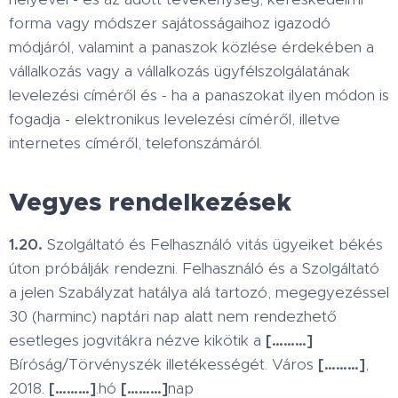
forma vagy módszer sajátosságaihoz igazodó
módjáról, valamint a panaszok közlése érdekében a
vállalkozás vagy a vállalkozás ügyfélszolgálatának
levelezési címéről és - ha a panaszokat ilyen módon is
fogadja - elektronikus levelezési címéről, illetve
internetes címéről, telefonszámáról.
Vegyes rendelkezések
1.20.
Szolgáltató és Felhasználó vitás ügyeiket békés
úton próbálják rendezni. Felhasználó és a Szolgáltató
a jelen Szabályzat hatálya alá tartozó, megegyezéssel
30 (harminc) naptári nap alatt nem rendezhető
esetleges jogvitákra nézve kikötik a
[………]
Bíróság/Törvényszék illetékességét. Város
[………]
,
2018.
[………]
.hó
[………]
nap