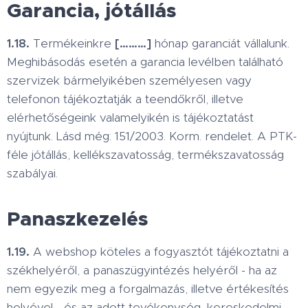
Garancia, jótállás
1.18.
Termékeinkre
[………]
hónap garanciát vállalunk.
Meghibásodás esetén a garancia levélben található
szervizek bármelyikében személyesen vagy
telefonon tájékoztatják a teendőkről, illetve
elérhetőségeink valamelyikén is tájékoztatást
nyújtunk. Lásd még: 151/2003. Korm. rendelet. A PTK-
féle jótállás, kellékszavatosság, termékszavatosság
szabályai.
Panaszkezelés
1.19.
A webshop köteles a fogyasztót tájékoztatni a
székhelyéről, a panaszügyintézés helyéről - ha az
nem egyezik meg a forgalmazás, illetve értékesítés
helyével - és az adott tevékenység, kereskedelmi