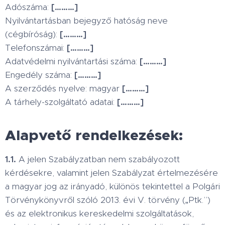
Adószáma:
[………]
Nyilvántartásban bejegyző hatóság neve
(cégbíróság):
[………]
Telefonszámai:
[………]
Adatvédelmi nyilvántartási száma:
[………]
Engedély száma:
[………]
A szerződés nyelve: magyar
[………]
A tárhely-szolgáltató adatai:
[………]
Alapvető rendelkezések:
1.1.
A jelen Szabályzatban nem szabályozott
kérdésekre, valamint jelen Szabályzat értelmezésére
a magyar jog az irányadó, különös tekintettel a Polgári
Törvénykönyvről szóló 2013. évi V. törvény („Ptk.”)
és az elektronikus kereskedelmi szolgáltatások,