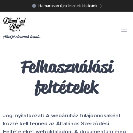
Hamarosan újra lesznek kiscicánk! :)
Maine
Coon
Tenyészet
Ahol jó cicának lenni...
Felhasználási
feltételek
Jogi nyilatkozat: A webáruház tulajdonosaként
közzé kell tenned az Általános Szerződési
Feltételeket weboldaladon. A dokumentum meg