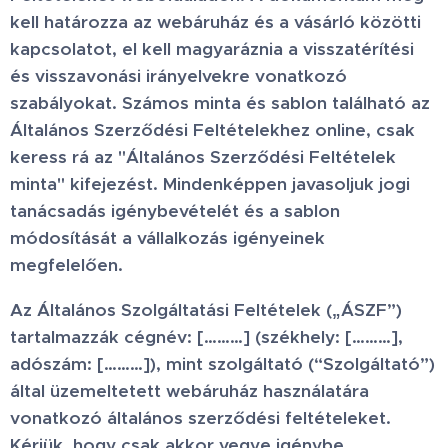
kell határozza az webáruház és a vásárló közötti
kapcsolatot, el kell magyaráznia a visszatérítési
és visszavonási irányelvekre vonatkozó
szabályokat. Számos minta és sablon található az
Általános Szerződési Feltételekhez online, csak
keress rá az "Általános Szerződési Feltételek
minta" kifejezést. Mindenképpen javasoljuk jogi
tanácsadás igénybevételét és a sablon
módosítását a vállalkozás igényeinek
megfelelően.
Az Általános Szolgáltatási Feltételek („ÁSZF”)
tartalmazzák cégnév:
[………]
(székhely:
[………]
,
adószám:
[………]
), mint szolgáltató (“Szolgáltató”)
által üzemeltetett webáruház használatára
vonatkozó általános szerződési feltételeket.
Kérjük, hogy csak akkor vegye igénybe