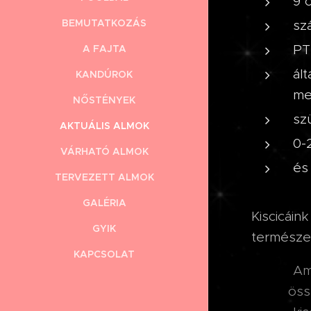
9 
BEMUTATKOZÁS
sz
PT
A FAJTA
ál
KANDÚROK
me
NŐSTÉNYEK
sz
AKTUÁLIS ALMOK
0-
VÁRHATÓ ALMOK
és
TERVEZETT ALMOK
GALÉRIA
Kiscicáin
GYIK
természet
KAPCSOLAT
Am
öss