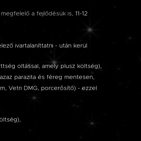
egfelelő a fejlődésük is,
11-12
ező ivartalaníttatni - után kerül
tség oltással, amely plusz költség),
 azaz parazita és féreg mentesen,
rm, Vetri DMG, porcerősítő) - ezzel
öltség),