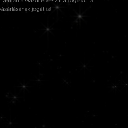
a után a Gazdi elveszíti a foglalót, a
ásárlásának jogát is!