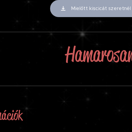
Mielőtt kiscicát szeretné
Hamarosan
mációk