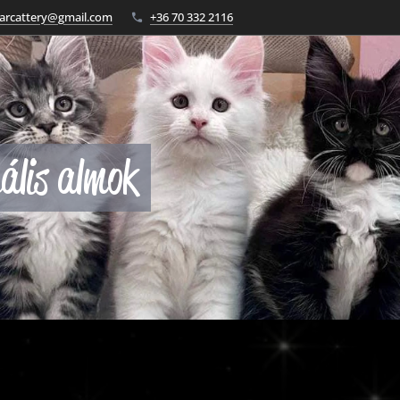
arcattery@gmail.com
+36 70 332 2116
ális almok