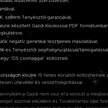
oldalas Adásvételi Szerződéssel,
ámlával,
K. szerinti Tenyésztői garanciával,
talunk készített Gazdi Kisokossal PDF formátumban,
gküldésre,
ülők negatív genetikai tesztjeinek másolatával,
24-es Tenyésztői segítségnyújtással/támogatással
 egy "DS csomaggal" költöznek.
k
országon kívülre
15 hetes koruktól költözhetnek a
esen útlevéllel és veszettségoltással.
ennyiben a Gazdi nem viszi el a kiscicát a megbe
zeget azonnal elküldeni és Továbbtartási díjat fiz