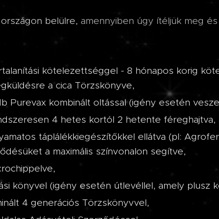
k
országon belülre,
amennyiben úgy ítéljük meg és m
rtalanítási kötelezettséggel - 8 hónapos korig kötel
gküldésre a cica Törzskönyve,
db Purevax kombinált oltással (igény esetén veszet
ndszeresen 4 hetes kortól 2 hetente féreghajtva,
lyamatos táplálékkiegészítőkkel ellátva (pl: Agrofe
jlődésüket a maximális színvonalon segítve,
crochippelve,
tási könyvel (igény esetén útlevéllel, amely plusz k
minált 4 generációs Törzskönyvvel,