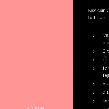
Kiscicáin
hetesen
iva
me
2 
re
fo
fe
mi
ol
la
FŐOLDAL