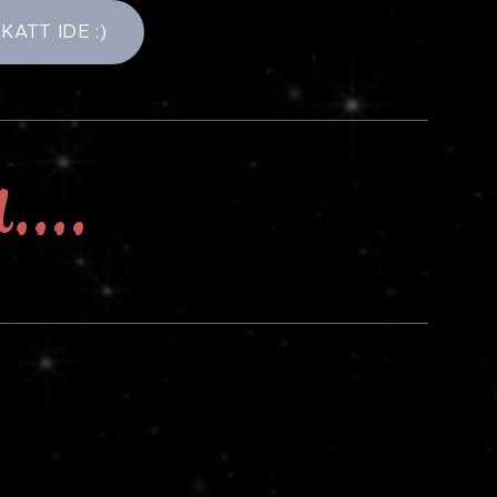
l KATT IDE :)
....