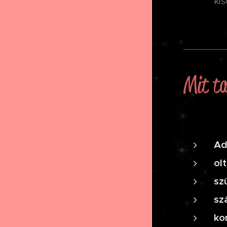
kis
Mit t
Ad
ol
sz
sz
ko