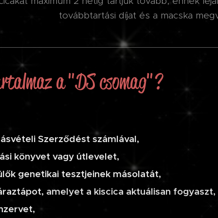
cicákat maximum 2 hétig tartjuk tovább, ennek lejárt
továbbtartási díjat és a macska megv
artalmaz a "DS csomag"?
ásvételi Szerződést számlával,
tási könyvet vagy útlevelet,
ülők genetikai tesztjeinek másolatát,
áraztápot,
amelyet a kiscica aktuálisan fogyaszt,
nzervet,