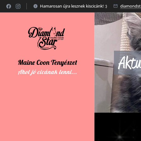
Hamarosan újra lesznek kiscicánk! :)
diamondst
Aktu
Maine
Coon
Tenyészet
Ahol jó cicának lenni...