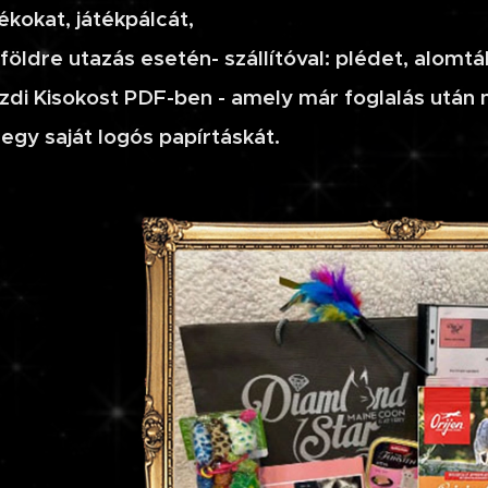
tékokat, játékpálcát,
lföldre utazás esetén- szállítóval: plédet, alomtál
zdi Kisokost PDF-ben - amely már foglalás után 
 egy saját logós papírtáskát.