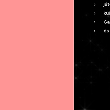
já
kü
Ga
és