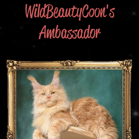
WildBeautyCoon's
Ambassador