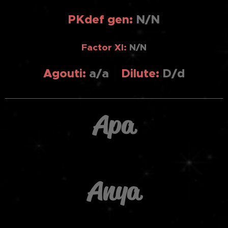
PKdef gen:
N/N
Factor XI:
N/N
Agouti:
a/a
Dilute:
D/d
Apa
Anya