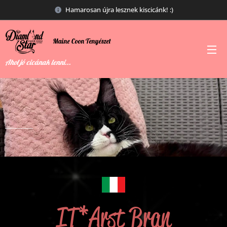
Hamarosan újra lesznek kiscicánk! :)
Maine
Coon
Tenyészet
Ahol jó cicának lenni...
IT*Arst Bran