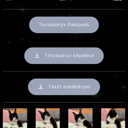
Törzskönyv Pawpeds
Törzskönyv képekkel
Teszt eredményei