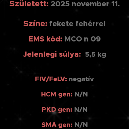
Született
:
2025 november 11.
Színe:
fekete fehérrel
EMS kód:
MCO n 09
Jelenlegi súlya
:
5,5 kg
FIV/FeLV:
negatív
HCM gen
:
N/N
PKD gen:
N/N
SMA gen:
N/N